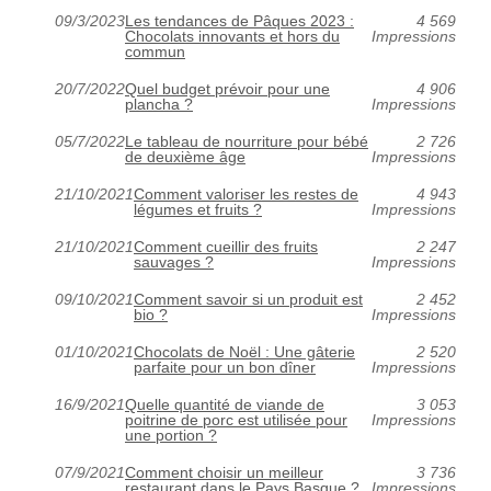
09/3/2023
Les tendances de Pâques 2023 :
4 569
Chocolats innovants et hors du
Impressions
commun
20/7/2022
Quel budget prévoir pour une
4 906
plancha ?
Impressions
05/7/2022
Le tableau de nourriture pour bébé
2 726
de deuxième âge
Impressions
21/10/2021
Comment valoriser les restes de
4 943
légumes et fruits ?
Impressions
21/10/2021
Comment cueillir des fruits
2 247
sauvages ?
Impressions
09/10/2021
Comment savoir si un produit est
2 452
bio ?
Impressions
01/10/2021
Chocolats de Noël : Une gâterie
2 520
parfaite pour un bon dîner
Impressions
16/9/2021
Quelle quantité de viande de
3 053
poitrine de porc est utilisée pour
Impressions
une portion ?
07/9/2021
Comment choisir un meilleur
3 736
restaurant dans le Pays Basque ?
Impressions