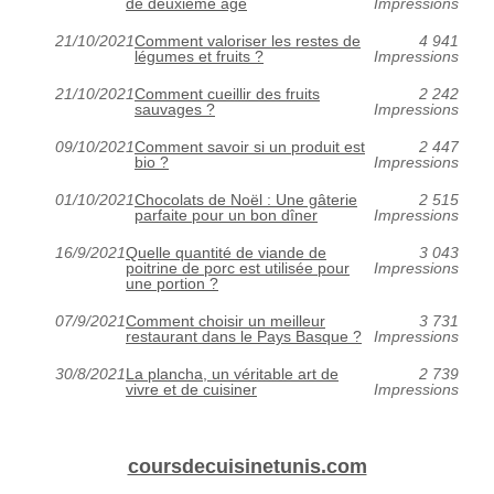
de deuxième âge
Impressions
21/10/2021
Comment valoriser les restes de
4 941
légumes et fruits ?
Impressions
21/10/2021
Comment cueillir des fruits
2 242
sauvages ?
Impressions
09/10/2021
Comment savoir si un produit est
2 447
bio ?
Impressions
01/10/2021
Chocolats de Noël : Une gâterie
2 515
parfaite pour un bon dîner
Impressions
16/9/2021
Quelle quantité de viande de
3 043
poitrine de porc est utilisée pour
Impressions
une portion ?
07/9/2021
Comment choisir un meilleur
3 731
restaurant dans le Pays Basque ?
Impressions
30/8/2021
La plancha, un véritable art de
2 739
vivre et de cuisiner
Impressions
coursdecuisinetunis.com