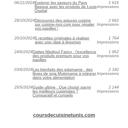
06/11/2024
Explorer les saveurs du Pays
1 616
Basque avec les produits de Louis
Impressions
Ospital
29/10/2024
Découvrez des astuces cuisine
2 662
sur cuisine-moi.com pour régaler
Impressions
vos papilles !
20/10/2024
5 recettes originales à réaliser
1 764
avec une râpe à légumes
Impressions
24/6/2024
Dattes Medjoul Fancy : l'excellence
1 952
des produits premium pour vos
Impressions
papilles
03/6/2024
Les bienfaits des edamame : des
2 182
fèves de soja Mukimame à intégrer
Impressions
dans votre alimentation
25/5/2024
Guide ultime : Que choisir parmi
2 144
les meilleurs cuisinistes ?
Impressions
Comparatif et conseils
coursdecuisinetunis.com