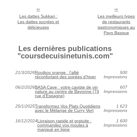
Les dattes Sukkari :
Les meilleurs types
Les dattes sucrées et
de restaurants
délicieuses
gastronomiques au
Pays Basque
Les dernières publications
"coursdecuisinetunis.com"
21/3/2026
Rooibos orange : l’allié
500
réconfortant des soirées d’hiver
Impressions
06/2/2026
BASA Cave : votre caviste de vin
607
nature au centre de Bayonne (74
Impressions
rue d’Espagne)
25/1/2025
Transformez Vos Plats Quotidiens
1 623
avec le Mélange de Curry Vert
Impressions
16/12/2024
Livraison rapide et gratuite :
1 600
commandez vos moules à
Impressions
manqué en ligne