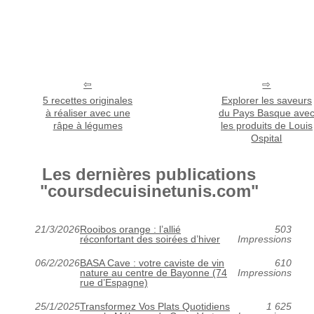
5 recettes originales
Explorer les saveurs
à réaliser avec une
du Pays Basque ave
râpe à légumes
les produits de Louis
Ospital
Les dernières publications
"coursdecuisinetunis.com"
21/3/2026
Rooibos orange : l’allié
503
réconfortant des soirées d’hiver
Impressions
06/2/2026
BASA Cave : votre caviste de vin
610
nature au centre de Bayonne (74
Impressions
rue d’Espagne)
25/1/2025
Transformez Vos Plats Quotidiens
1 625