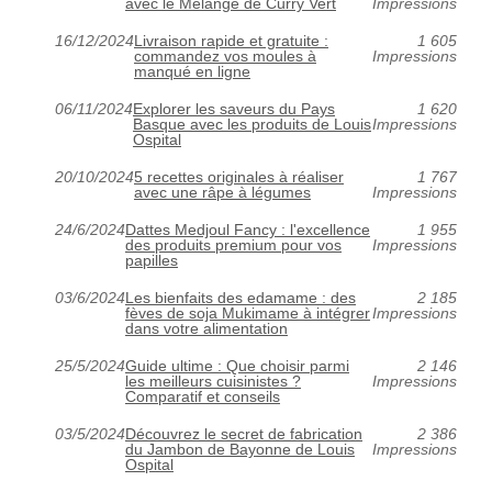
avec le Mélange de Curry Vert
Impressions
16/12/2024
Livraison rapide et gratuite :
1 605
commandez vos moules à
Impressions
manqué en ligne
06/11/2024
Explorer les saveurs du Pays
1 620
Basque avec les produits de Louis
Impressions
Ospital
20/10/2024
5 recettes originales à réaliser
1 767
avec une râpe à légumes
Impressions
24/6/2024
Dattes Medjoul Fancy : l'excellence
1 955
des produits premium pour vos
Impressions
papilles
03/6/2024
Les bienfaits des edamame : des
2 185
fèves de soja Mukimame à intégrer
Impressions
dans votre alimentation
25/5/2024
Guide ultime : Que choisir parmi
2 146
les meilleurs cuisinistes ?
Impressions
Comparatif et conseils
03/5/2024
Découvrez le secret de fabrication
2 386
du Jambon de Bayonne de Louis
Impressions
Ospital