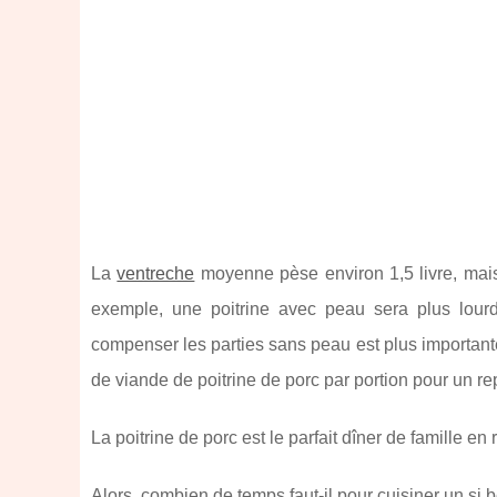
La
ventreche
moyenne pèse environ 1,5 livre, mais 
exemple, une poitrine avec peau sera plus lourd
compenser les parties sans peau est plus importante.
de viande de poitrine de porc par portion pour un rep
La poitrine de porc est le parfait dîner de famille 
Alors, combien de temps faut-il pour cuisiner un si b