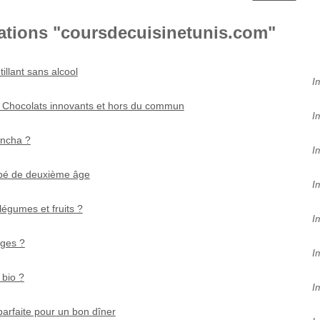
cations "coursdecuisinetunis.com"
illant sans alcool
I
 Chocolats innovants et hors du commun
I
ancha ?
I
ébé de deuxième âge
I
légumes et fruits ?
I
ages ?
I
 bio ?
I
parfaite pour un bon dîner