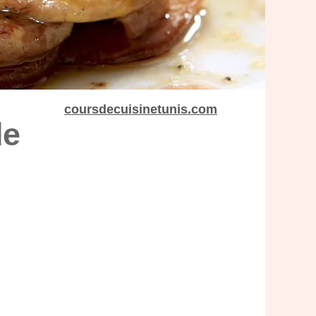
coursdecuisinetunis.com
de