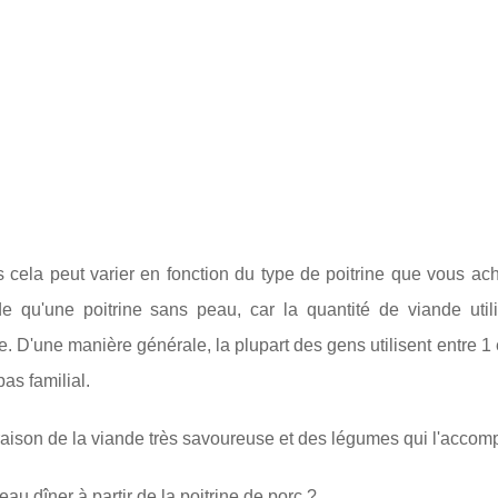
cela peut varier en fonction du type de poitrine que vous ach
e qu'une poitrine sans peau, car la quantité de viande util
 D'une manière générale, la plupart des gens utilisent entre 1 e
as familial.
en raison de la viande très savoureuse et des légumes qui l'accom
eau dîner à partir de la poitrine de porc ?