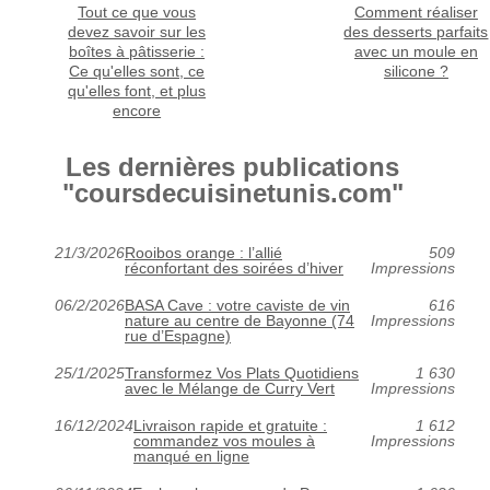
Tout ce que vous
Comment réaliser
devez savoir sur les
des desserts parfaits
boîtes à pâtisserie :
avec un moule en
Ce qu'elles sont, ce
silicone ?
qu'elles font, et plus
encore
Les dernières publications
"coursdecuisinetunis.com"
21/3/2026
Rooibos orange : l’allié
509
réconfortant des soirées d’hiver
Impressions
06/2/2026
BASA Cave : votre caviste de vin
616
nature au centre de Bayonne (74
Impressions
rue d’Espagne)
25/1/2025
Transformez Vos Plats Quotidiens
1 630
avec le Mélange de Curry Vert
Impressions
16/12/2024
Livraison rapide et gratuite :
1 612
commandez vos moules à
Impressions
manqué en ligne