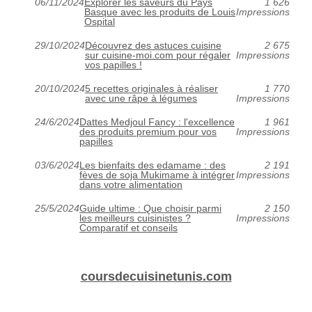
06/11/2024
Explorer les saveurs du Pays
1 626
Basque avec les produits de Louis
Impressions
Ospital
29/10/2024
Découvrez des astuces cuisine
2 675
sur cuisine-moi.com pour régaler
Impressions
vos papilles !
20/10/2024
5 recettes originales à réaliser
1 770
avec une râpe à légumes
Impressions
24/6/2024
Dattes Medjoul Fancy : l'excellence
1 961
des produits premium pour vos
Impressions
papilles
03/6/2024
Les bienfaits des edamame : des
2 191
fèves de soja Mukimame à intégrer
Impressions
dans votre alimentation
25/5/2024
Guide ultime : Que choisir parmi
2 150
les meilleurs cuisinistes ?
Impressions
Comparatif et conseils
coursdecuisinetunis.com